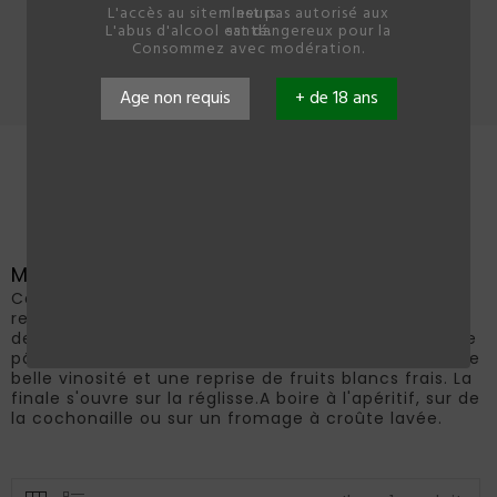
L'accès au site n'est pas autorisé aux mineurs.
L'abus d'alcool est dangereux pour la santé.
Consommez avec modération.
Accueil
Les champagnes
magnum reserve
Age non requis
+ de 18 ans
Magnum Reserve
Ce vin s'habille d'une jolie robe jaune dorée aux
reflets d'or/roses.Le nez est expressif sur des notes
de pomme cuite, de confiture de fraise et de crème
pâtissière.L'attaque en bouche est franche avec une
belle vinosité et une reprise de fruits blancs frais. La
finale s'ouvre sur la réglisse.A boire à l'apéritif, sur de
la cochonaille ou sur un fromage à croûte lavée.