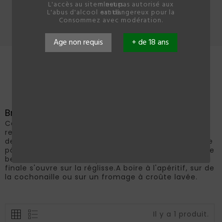
L'accès au site n'est pas autorisé aux mineurs.
L'abus d'alcool est dangereux pour la santé.
Consommez avec modération.
Accueil
Les champagnes
brut
Age non requis
+ de 18 ans
Brut
Ce vin s'habille d'une jolie robe jaune dorée aux
reflets d'or/roses.Le nez est expressif sur des notes
de pomme cuite, de confiture de fraise et de crème
pâtissière.L'attaque en bouche est franche avec une
belle vinosité et une reprise de fruits blancs frais. La
finale s'ouvre sur la réglisse.A boire à l'apéritif, sur de
la cochonaille ou sur un fromage à croûte lavée.
Il y a 1 produit.