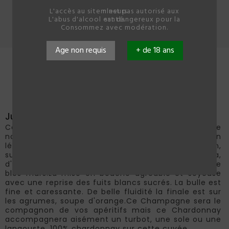
L'accès au site n'est pas autorisé aux mineurs.
L'abus d'alcool est dangereux pour la santé.
Consommez avec modération.
Accueil
Les cuvées
juliane
Age non requis
+ de 18 ans
Juliane
Ce vin s'habille d'une jolie robe jaune pâle. De
nombreux trains de bulles fines viennent nourrir un
léger cordon persistant.Le nez est élégant, aérien,
sur des notes de fleurs blanches, accacia,
d'agrumes, de pommes, de pêches blanches et de
blés mûrs.La mise en bouche agréable et soyeuse
avec une reprise des fuits blancs sucrés. La bulle est
fine et caressante. De belle fluidité la finale est sur
les agrumes, soupe d'orange.Ce Champagne sera le
compagnon de vos apéritifs mais ce Chardonnay
accompagnera aisément un turbot, une sole ou une
langouste. 100% chardonnay sur cette cuvée