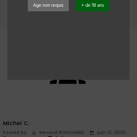
Age non requis
+ de 18 ans
Accueil
Michel C.
Posted by
Renaud BOUCHARD
juin 12, 2020

