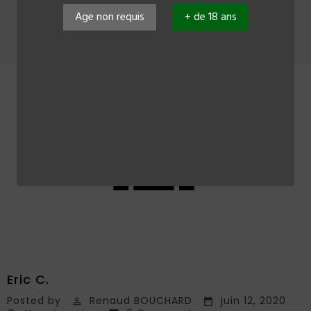
Age non requis
+ de 18 ans
Accueil
Eric C.
Posted by
Renaud BOUCHARD
juin 12, 2020

